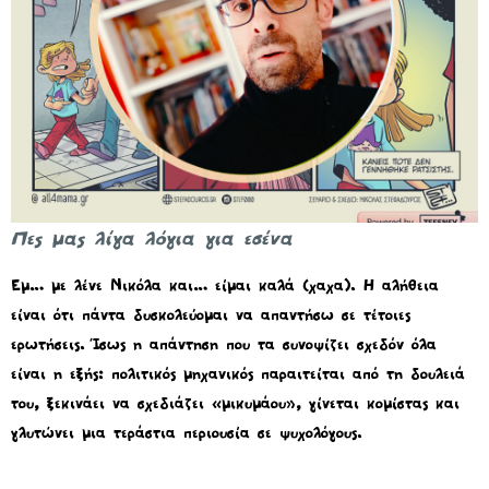
Πες μας λίγα λόγια για εσένα
Εμ… με λένε Νικόλα και… είμαι καλά (χαχα). Η αλήθεια
είναι ότι πάντα δυσκολεύομαι να απαντήσω σε τέτοιες
ερωτήσεις. Ίσως η απάντηση που τα συνοψίζει σχεδόν όλα
είναι η εξής: πολιτικός μηχανικός παραιτείται από τη δουλειά
του, ξεκινάει να σχεδιάζει «μικυμάου», γίνεται κομίστας και
γλυτώνει μια τεράστια περιουσία σε ψυχολόγους.