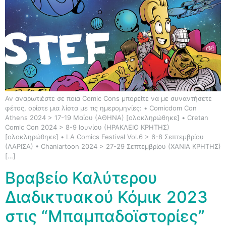
Αν αναρωτιέστε σε ποια Comic Cons μπορείτε να με συναντήσετε
φέτος, ορίστε μια λίστα με τις ημερομηνίες: • Comicdom Con
Athens 2024 > 17-19 Μαΐου (ΑΘΗΝΑ) [ολοκληρώθηκε] • Cretan
Comic Con 2024 > 8-9 Ιουνίου (ΗΡΑΚΛΕΙΟ ΚΡΗΤΗΣ)
[ολοκληρώθηκε] • LA Comics Festival Vol.6 > 6-8 Σεπτεμβρίου
(ΛΑΡΙΣΑ) • Chaniartoon 2024 > 27-29 Σεπτεμβρίου (ΧΑΝΙΑ ΚΡΗΤΗΣ)
[…]
Βραβείο Καλύτερου
Διαδικτυακού Κόμικ 2023
στις “Μπαμπαδοϊστορίες”