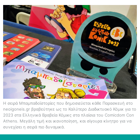
Η σειρά Μπαμπαδοϊστορίες που δημοσιεύεται κάθε Παρασκευή στο
neoigoneis.gr βραβεύτηκε ως το Καλύτερο Διαδικτυακό Κόμικ για το
2023 στα Ελληνικά Βραβεία Κόμικς στα πλαίσια του Comicdom Con
Athens. Μεγάλη τιμή και ικανοποίηση, και σίγουρα κίνητρο για να
συνεχίσει η σειρά πιο δυναμικά.