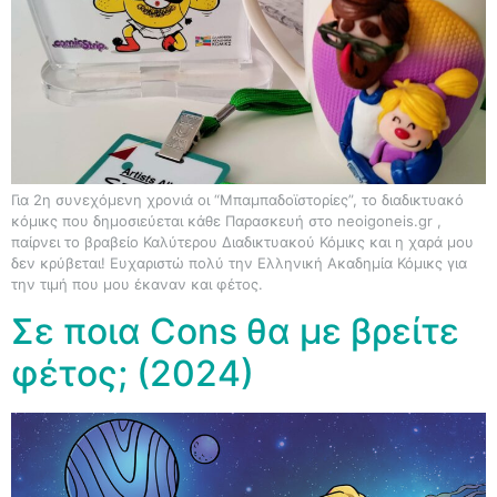
Για 2η συνεχόμενη χρονιά οι “Μπαμπαδοϊστορίες”, το διαδικτυακό
κόμικς που δημοσιεύεται κάθε Παρασκευή στο neoigoneis.gr ,
παίρνει το βραβείο Καλύτερου Διαδικτυακού Κόμικς και η χαρά μου
δεν κρύβεται! Ευχαριστώ πολύ την Ελληνική Ακαδημία Κόμικς για
την τιμή που μου έκαναν και φέτος.
Σε ποια Cons θα με βρείτε
φέτος; (2024)