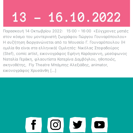
Παρασκευή 14 Οκτωβρίου 2022: 15:00 – 16:00 «Σύγχρονες ματιές
στον κόσμο του μοντερνιστή ζωγράφου Γιώργου Γουναρόπουλου»
Η συζήτηση διοργανώνεται από το Μουσείο Γ. Γουναρόπουλου (Η
ομιλία θα είναι στα ελληνικά) Ομιλητές: Νικόλας Στεφαδούρος
(Stef), comic artist, εικονογράφος Ειρήνη Καράγιαννη, μεσόφωνος
Ναταλία Γεράκη, φλαουτίστα Κατερίνα Δαμβόγλου, ηθοποιός,
σκηνοθέτης, Fly Theatre Μπάμπης Αλεξιάδης, animator,
εικονογράφος Χρυσάνθη […]