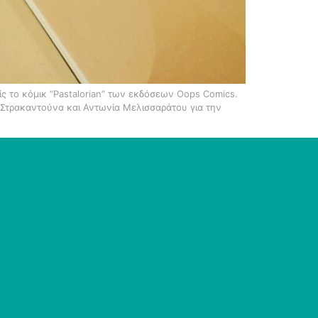
ίς το κόμικ “Pastalorian” των εκδόσεων Oops Comics.
 Στρακαντούνα και Αντωνία Μελισσαράτου για την