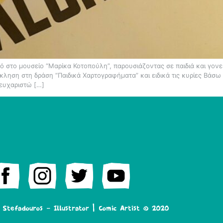
 στο μουσείο “Μαρίκα Κοτοπούλη”, παρουσιάζοντας σε παιδιά και γονε
ληση στη δράση “Παιδικά Χαρτογραφήματα” και ειδικά τις κυρίες Βάσω
 ευχαριστώ […]
s Stefadouros – Illustrator | Comic Artist © 2020