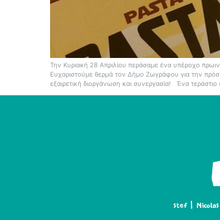
Την Κυριακή 28 Απριλίου περάσαμε ένα υπέροχο πρωινό
Ευχαριστούμε θερμά τον Δήμο Ζωγράφου για την πρόσκ
εξαιρετική διοργάνωση και συνεργασία! Ένα τεράστιο
stef | Nicola